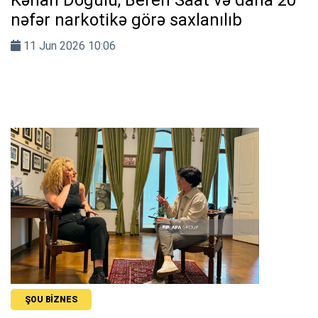
Kənan Doğulu, Beren Saat və daha 20
nəfər narkotikə görə saxlanılıb
11 Jun 2026 10:06
ŞOU BIZNES