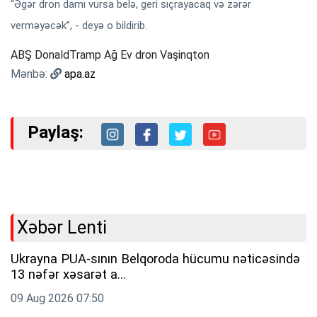
“Əgər dron damı vursa belə, geri sıçrayacaq və zərər
verməyəcək”, - deyə o bildirib.
ABŞ DonaldTramp Ağ Ev dron Vaşinqton
Mənbə:
apa.az
Paylaş:
Xəbər Lenti
Ukrayna PUA-sının Belqoroda hücumu nəticəsində
13 nəfər xəsarət a...
09 Aug 2026 07:50