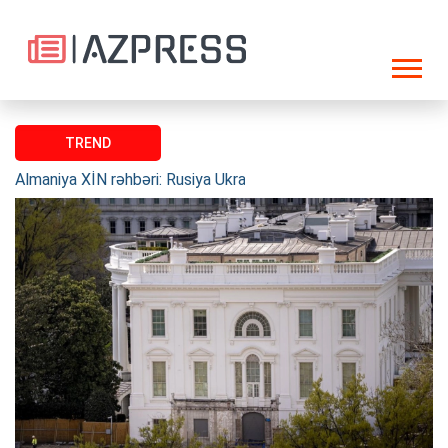
TREND
Almaniya XİN rəhbəri: Rusiya Ukrayna ilə müharibədən sonra N