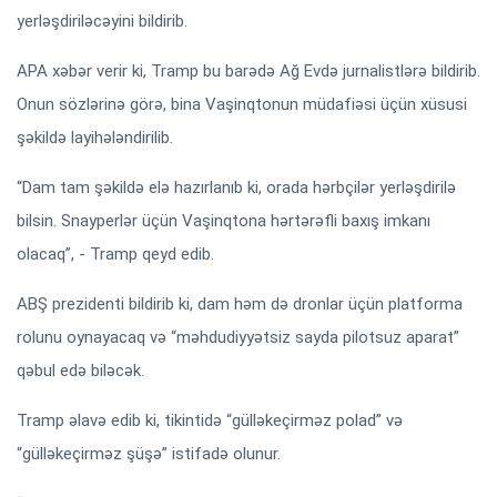
yerləşdiriləcəyini bildirib.
APA xəbər verir ki, Tramp bu barədə Ağ Evdə jurnalistlərə bildirib.
Onun sözlərinə görə, bina Vaşinqtonun müdafiəsi üçün xüsusi
şəkildə layihələndirilib.
“Dam tam şəkildə elə hazırlanıb ki, orada hərbçilər yerləşdirilə
bilsin. Snayperlər üçün Vaşinqtona hərtərəfli baxış imkanı
olacaq”, - Tramp qeyd edib.
ABŞ prezidenti bildirib ki, dam həm də dronlar üçün platforma
rolunu oynayacaq və “məhdudiyyətsiz sayda pilotsuz aparat”
qəbul edə biləcək.
Tramp əlavə edib ki, tikintidə “gülləkeçirməz polad” və
“gülləkeçirməz şüşə” istifadə olunur.