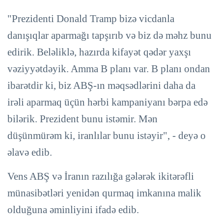
"Prezidenti Donald Tramp bizə vicdanla
danışıqlar aparmağı tapşırıb və biz də məhz bunu
edirik. Beləliklə, hazırda kifayət qədər yaxşı
vəziyyətdəyik. Amma B planı var. B planı ondan
ibarətdir ki, biz ABŞ-ın məqsədlərini daha da
irəli aparmaq üçün hərbi kampaniyanı bərpa edə
bilərik. Prezident bunu istəmir. Mən
düşünmürəm ki, iranlılar bunu istəyir", - deyə o
əlavə edib.
Vens ABŞ və İranın razılığa gələrək ikitərəfli
münasibətləri yenidən qurmaq imkanına malik
olduğuna əminliyini ifadə edib.