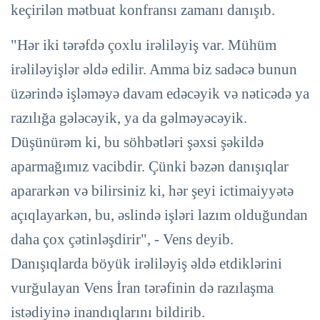
keçirilən mətbuat konfransı zamanı danışıb.
"Hər iki tərəfdə çoxlu irəliləyiş var. Mühüm
irəliləyişlər əldə edilir. Amma biz sadəcə bunun
üzərində işləməyə davam edəcəyik və nəticədə ya
razılığa gələcəyik, ya da gəlməyəcəyik.
Düşünürəm ki, bu söhbətləri şəxsi şəkildə
aparmağımız vacibdir. Çünki bəzən danışıqlar
apararkən və bilirsiniz ki, hər şeyi ictimaiyyətə
açıqlayarkən, bu, əslində işləri lazım olduğundan
daha çox çətinləşdirir", - Vens deyib.
Danışıqlarda böyük irəliləyiş əldə etdiklərini
vurğulayan Vens İran tərəfinin də razılaşma
istədiyinə inandıqlarını bildirib.