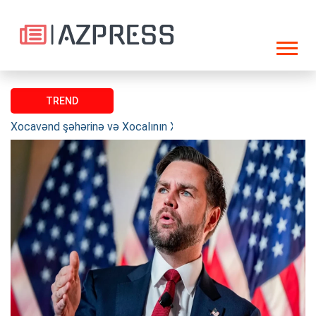
TREND
Xocavənd şəhərinə və Xocalının Xanabad kəndinə növbəti köç k