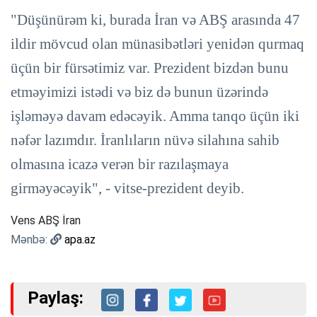
"Düşünürəm ki, burada İran və ABŞ arasında 47
ildir mövcud olan münasibətləri yenidən qurmaq
üçün bir fürsətimiz var. Prezident bizdən bunu
etməyimizi istədi və biz də bunun üzərində
işləməyə davam edəcəyik. Amma tanqo üçün iki
nəfər lazımdır. İranlıların nüvə silahına sahib
olmasına icazə verən bir razılaşmaya
girməyəcəyik", - vitse-prezident deyib.
Vens ABŞ İran
Mənbə:
apa.az
Paylaş: