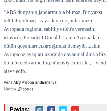
"ABŞ dünyanın jandarmı ola bilməz. Biz yaxşı
müttəfiq olmaq istəyirik və qoşunlarımızın
Avropada regional sabitliyə töhfə verməsini
istəyirik. Prezident Donald Tramp Avropadan
bütün qoşunları çıxardığımızı deməyib. Lakin
Avropa öz ayaqları üzərində dayanmalıdır və biz
bu mövqedə ardıcıllıq nümayiş etdiririk", - Vend
əlavə edib.
Vens ABŞ Avropa jandarmeriya
Mənbə:
apa.az
Paylaş: