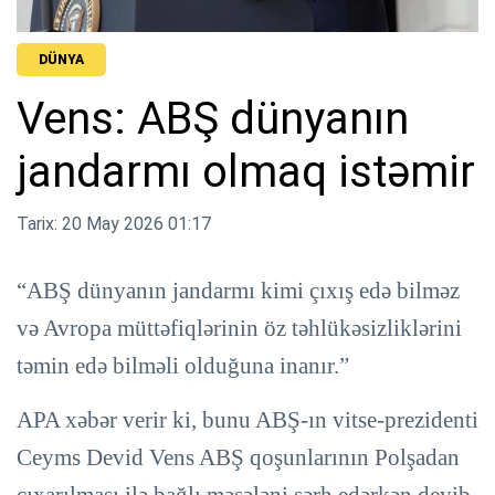
DÜNYA
Vens: ABŞ dünyanın
jandarmı olmaq istəmir
Tarix: 20 May 2026 01:17
“ABŞ dünyanın jandarmı kimi çıxış edə bilməz
və Avropa müttəfiqlərinin öz təhlükəsizliklərini
təmin edə bilməli olduğuna inanır.”
APA xəbər verir ki, bunu ABŞ-ın vitse-prezidenti
Ceyms Devid Vens ABŞ qoşunlarının Polşadan
çıxarılması ilə bağlı məsələni şərh edərkən deyib.