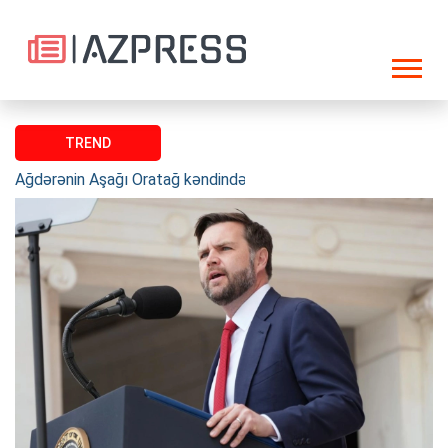
TREND
Ağdərənin Aşağı Oratağ kəndində 100 ev bərpa olunaraq istifa