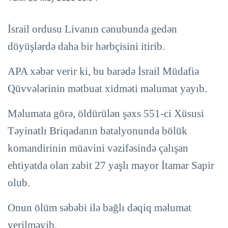
İsrail ordusu Livanın cənubunda gedən
döyüşlərdə daha bir hərbçisini itirib.
APA xəbər verir ki, bu barədə İsrail Müdafiə
Qüvvələrinin mətbuat xidməti məlumat yayıb.
Məlumata görə, öldürülən şəxs 551-ci Xüsusi
Təyinatlı Briqadanın batalyonunda bölük
komandirinin müavini vəzifəsində çalışan
ehtiyatda olan zabit 27 yaşlı mayor İtamar Sapir
olub.
Onun ölüm səbəbi ilə bağlı dəqiq məlumat
verilməyib.