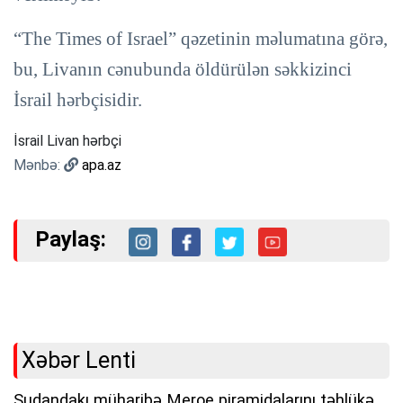
“The Times of Israel” qəzetinin məlumatına görə,
bu, Livanın cənubunda öldürülən səkkizinci
İsrail hərbçisidir.
İsrail Livan hərbçi
Mənbə:
apa.az
Paylaş:
Xəbər Lenti
Sudandakı müharibə Meroe piramidalarını təhlükə