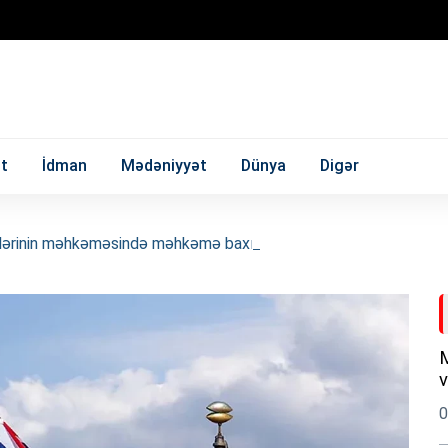
t
İdman
Mədəniyyət
Dünya
Digər
rlərinin məhkəməsində məhkəmə baxışı başa çatıb
v
0