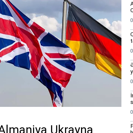
A
Q
0
Q
t
0
Ə
y
0
İ
s
0
ə Almaniya Ukrayna
F
b