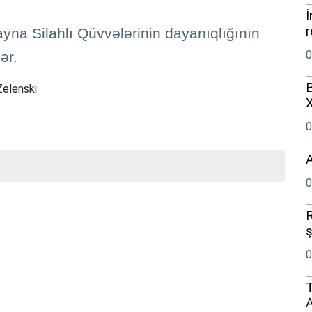
İ
r
yna Silahlı Qüvvələrinin dayanıqlığının
0
ər.
B
Zelenski
0
A
0
R
ş
0
T
A