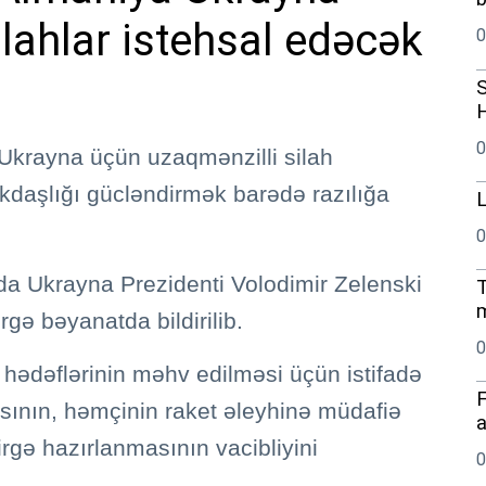
lahlar istehsal edəcək
0
S
H
0
Ukrayna üçün uzaqmənzilli silah
kdaşlığı gücləndirmək barədə razılığa
L
0
da Ukrayna Prezidenti Volodimir Zelenski
T
m
rgə bəyanatda bildirilib.
0
 hədəflərinin məhv edilməsi üçün istifadə
F
masının, həmçinin raket əleyhinə müdafiə
a
irgə hazırlanmasının vacibliyini
0