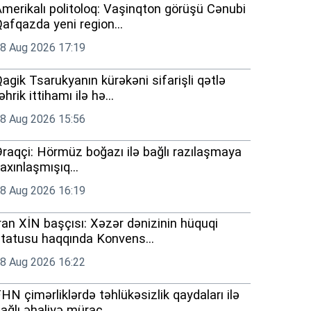
merikalı politoloq: Vaşinqton görüşü Cənubi
afqazda yeni region...
8 Aug 2026 17:19
agik Tsarukyanın kürəkəni sifarişli qətlə
əhrik ittihamı ilə hə...
8 Aug 2026 15:56
raqçi: Hörmüz boğazı ilə bağlı razılaşmaya
axınlaşmışıq...
8 Aug 2026 16:19
ran XİN başçısı: Xəzər dənizinin hüquqi
tatusu haqqında Konvens...
8 Aug 2026 16:22
HN çimərliklərdə təhlükəsizlik qaydaları ilə
ağlı əhaliyə mürac...