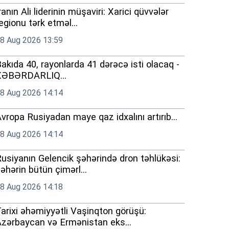
ranın Ali liderinin müşaviri: Xarici qüvvələr
egionu tərk etməl...
8 Aug 2026 13:59
akıda 40, rayonlarda 41 dərəcə isti olacaq -
XƏBƏRDARLIQ...
8 Aug 2026 14:14
vropa Rusiyadan maye qaz idxalını artırıb...
8 Aug 2026 14:14
usiyanın Gelencik şəhərində dron təhlükəsi:
əhərin bütün çimərl...
8 Aug 2026 14:18
arixi əhəmiyyətli Vaşinqton görüşü:
zərbaycan və Ermənistan eks...