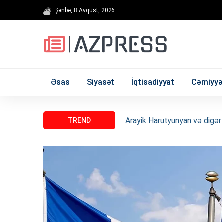
Şənbə, 8 Avqust, 2026
Əsas
Siyasət
İqtisadiyyat
Cəmiyyə
Arayik Harutyunyan və digə
TREND