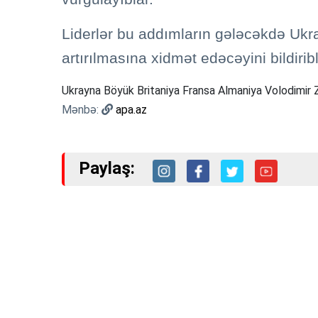
Liderlər bu addımların gələcəkdə Ukra
artırılmasına xidmət edəcəyini bildiribl
Ukrayna Böyük Britaniya Fransa Almaniya Volodimir 
Mənbə:
apa.az
Paylaş: