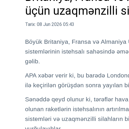
üçün uzaqmənzilli si
Tarix: 08 Jun 2026 05:43
Böyük Britaniya, Fransa və Almaniya 
sistemlərinin istehsalı sahəsində əmə
gəlib.
APA xəbər verir ki, bu barədə London
ilə keçirilən görüşdən sonra yayılan bi
Sənəddə qeyd olunur ki, tərəflər hava
olunan raketlərin istehsalının artırıl
sistemləri və uzaqmənzilli silahların b
vurğulayıblar.